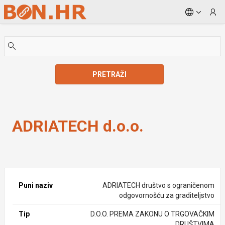
Skip to Main Content
PRETRAŽI
ADRIATECH d.o.o.
ADRIATECH d.o.o.
Puni naziv
ADRIATECH društvo s ograničenom
odgovornošću za graditeljstvo
Tip
D.O.O. PREMA ZAKONU O TRGOVAČKIM
DRUŠTVIMA