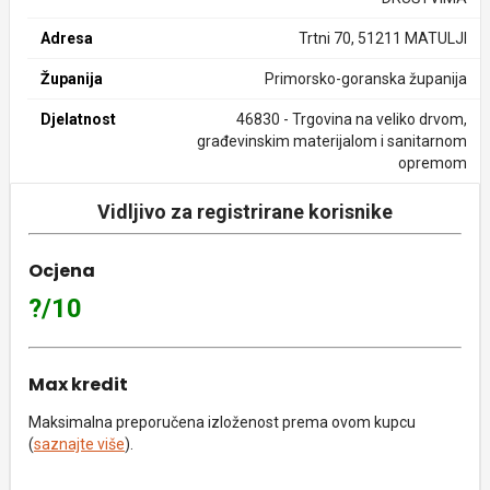
Adresa
Trtni 70, 51211 MATULJI
Županija
Primorsko-goranska županija
Djelatnost
46830 - Trgovina na veliko drvom,
građevinskim materijalom i sanitarnom
opremom
Vidljivo za registrirane korisnike
Ocjena
?/10
Max kredit
Maksimalna preporučena izloženost prema ovom kupcu
(
saznajte više
).