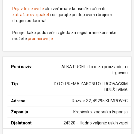
Prijavite se ovdje
ako već imate korisnički račun ili
zatražite svoj paket
i osigurajte pristup ovim i brojnim
drugim podacima!
Primjer kako poduzeće izgleda za registrirane korisnike
možete
pronaći ovdje
.
Puni naziv
ALBA PROFIL d.o.o. za proizvodnju i
trgovinu
Tip
D.O.O. PREMA ZAKONU O TRGOVAČKIM
DRUŠTVIMA
Adresa
Razvor 32, 49295 KUMROVEC
Županija
Krapinsko-zagorska županija
Djelatnost
24320 - Hladno valjanje uskih vrpci