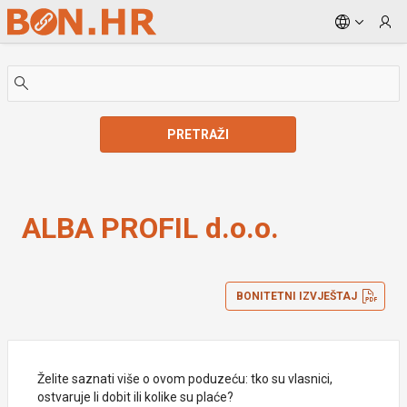
Skip to Main Content
PRETRAŽI
ALBA PROFIL d.o.o.
ALBA PROFIL d.o.o.
BONITETNI IZVJEŠTAJ
Želite saznati više o ovom poduzeću: tko su vlasnici,
ostvaruje li dobit ili kolike su plaće?