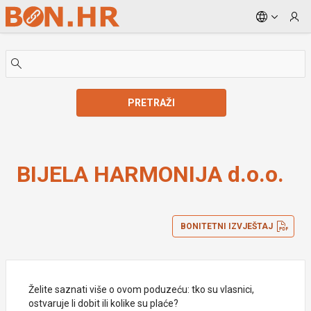
Skip to Main Content
PRETRAŽI
BIJELA HARMONIJA d.o.o.
BIJELA HARMONIJA d.o.o.
BONITETNI IZVJEŠTAJ
Želite saznati više o ovom poduzeću: tko su vlasnici,
ostvaruje li dobit ili kolike su plaće?