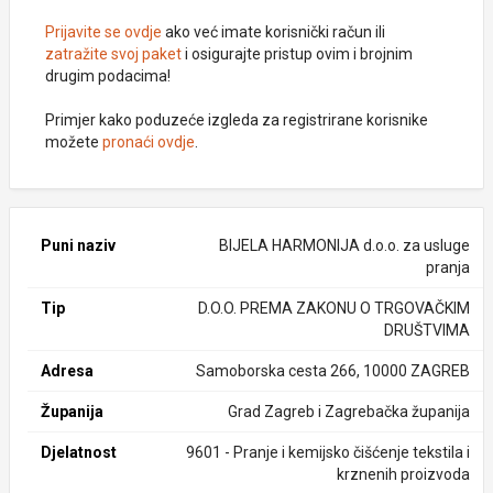
Prijavite se ovdje
ako već imate korisnički račun ili
zatražite svoj paket
i osigurajte pristup ovim i brojnim
drugim podacima!
Primjer kako poduzeće izgleda za registrirane korisnike
možete
pronaći ovdje
.
Puni naziv
BIJELA HARMONIJA d.o.o. za usluge
pranja
Tip
D.O.O. PREMA ZAKONU O TRGOVAČKIM
DRUŠTVIMA
Adresa
Samoborska cesta 266, 10000 ZAGREB
Županija
Grad Zagreb i Zagrebačka županija
Djelatnost
9601 - Pranje i kemijsko čišćenje tekstila i
krznenih proizvoda