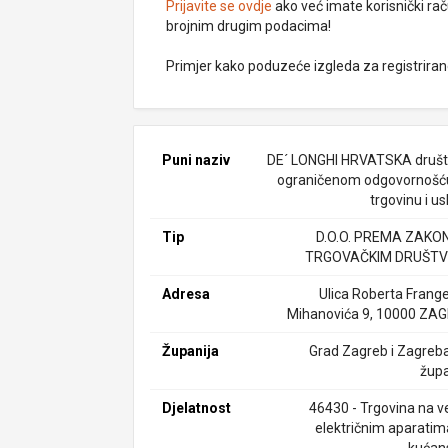
Prijavite se ovdje
ako već imate korisnički rač
brojnim drugim podacima!
Primjer kako poduzeće izgleda za registrira
Puni naziv
DE´ LONGHI HRVATSKA društ
ograničenom odgovornošć
trgovinu i u
Tip
D.O.O. PREMA ZAKO
TRGOVAČKIM DRUŠTV
Adresa
Ulica Roberta Frange
Mihanovića 9, 10000 ZA
Županija
Grad Zagreb i Zagreb
župa
Djelatnost
46430 - Trgovina na ve
električnim aparatim