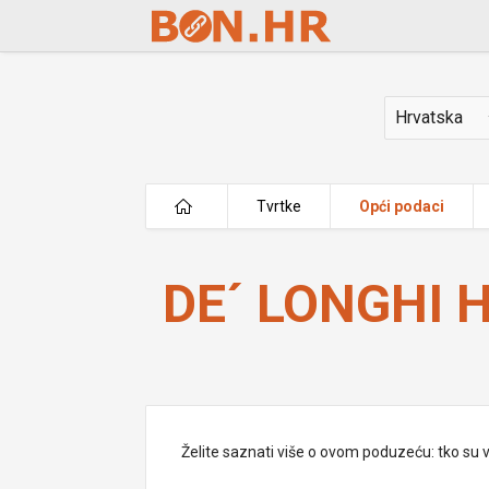
Skip to Main Content
Država
Tvrtke
Opći podaci
DE´ LONGHI HRVATSKA d.o.o.
DE´ LONGHI 
Želite saznati više o ovom poduzeću: tko su vlas