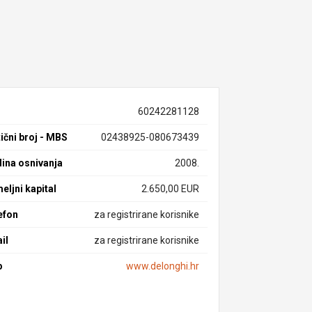
60242281128
ični broj - MBS
02438925-080673439
ina osnivanja
2008.
eljni kapital
2.650,00 EUR
efon
za registrirane korisnike
il
za registrirane korisnike
b
www.delonghi.hr