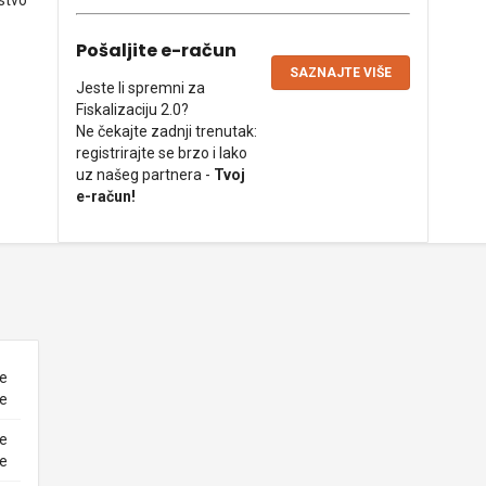
stvo
Pošaljite e-račun
SAZNAJTE VIŠE
Jeste li spremni za
Fiskalizaciju 2.0?
Ne čekajte zadnji trenutak:
registrirajte se brzo i lako
uz našeg partnera -
Tvoj
e-račun!
ne
ke
ne
ke