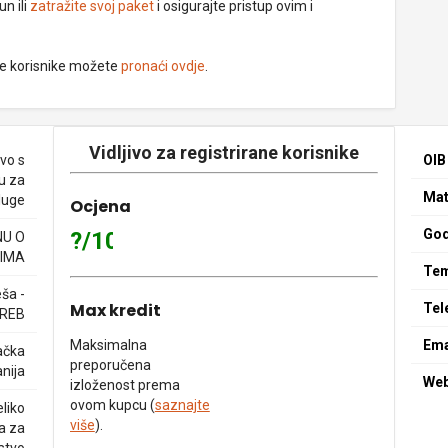
un ili
zatražite svoj paket
i osigurajte pristup ovim i
ne korisnike možete
pronaći ovdje
.
Vidljivo za registrirane korisnike
vo s
OIB
u za
Mat
sluge
Ocjena
God
?/10
NU O
IMA
Tem
ša -
Max kredit
Tel
GREB
Maksimalna
Ema
ačka
preporučena
nija
We
izloženost prema
ovom kupcu (
saznajte
liko
više
).
a za