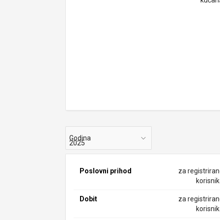
kućan
Godina
Poslovni prihod
za registrira
korisni
Dobit
za registrira
korisni