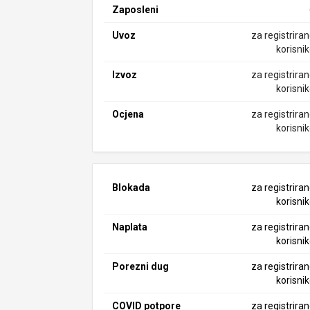
Zaposleni
Uvoz
za registrira
korisni
Izvoz
za registrira
korisni
Ocjena
za registrira
korisni
Blokada
za registrira
korisni
Naplata
za registrira
korisni
Porezni dug
za registrira
korisni
COVID potpore
za registrira