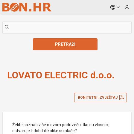
Skip to Main Content
PRETRAŽI
LOVATO ELECTRIC d.o.o.
LOVATO ELECTRIC d.o.o.
BONITETNI IZVJEŠTAJ
Želite saznati više o ovom poduzeću: tko su vlasnici,
ostvaruje li dobit ili kolike su plaće?