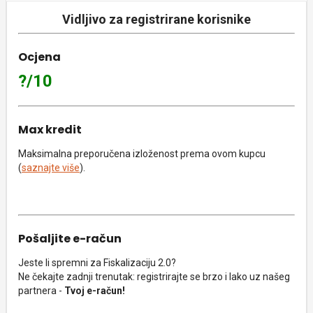
Vidljivo za registrirane korisnike
Ocjena
?/10
Max kredit
Maksimalna preporučena izloženost prema ovom kupcu
(
saznajte više
).
Pošaljite e-račun
Jeste li spremni za Fiskalizaciju 2.0?
Ne čekajte zadnji trenutak: registrirajte se brzo i lako uz našeg
partnera -
Tvoj e-račun!