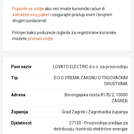
Prijavite se ovdje
ako već imate korisnički račun ili
zatražite svoj paket
i osigurajte pristup ovim i brojnim
drugim podacima!
Primjer kako poduzeće izgleda za registrirane korisnike
možete
pronaći ovdje
.
Puni naziv
LOVATO ELECTRIC d.o.o. za proizvodnju
Tip
D.O.O. PREMA ZAKONU O TRGOVAČKIM
DRUŠTVIMA
Adresa
Borongajska cesta 81/B/2, 10000
ZAGREB
Županija
Grad Zagreb i Zagrebačka županija
Djelatnost
27120 - Proizvodnja uređaja za
distribuciju i kontrolu električne energije