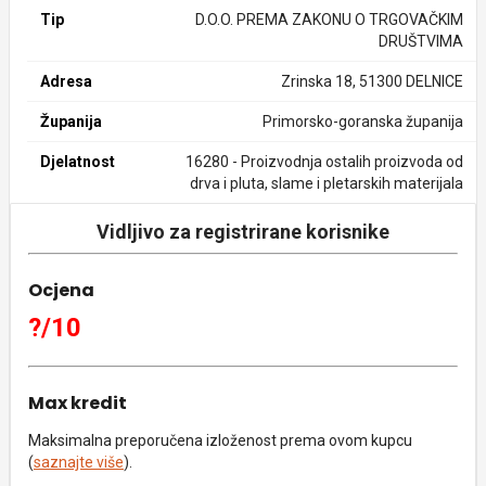
Tip
D.O.O. PREMA ZAKONU O TRGOVAČKIM
DRUŠTVIMA
Adresa
Zrinska 18, 51300 DELNICE
Županija
Primorsko-goranska županija
Djelatnost
16280 - Proizvodnja ostalih proizvoda od
drva i pluta, slame i pletarskih materijala
Vidljivo za registrirane korisnike
Ocjena
?/10
Max kredit
Maksimalna preporučena izloženost prema ovom kupcu
(
saznajte više
).