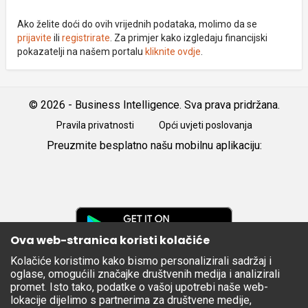
Ako želite doći do ovih vrijednih podataka, molimo da se
prijavite
ili
registrirate
. Za primjer kako izgledaju financijski
pokazatelji na našem portalu
kliknite ovdje
.
© 2026 - Business Intelligence. Sva prava pridržana.
Pravila privatnosti
Opći uvjeti poslovanja
Preuzmite besplatno našu mobilnu aplikaciju:
Android
iOS
Google
Play
Ova web-stranica koristi kolačiće
Kolačiće koristimo kako bismo personalizirali sadržaj i
Apple
oglase, omogućili značajke društvenih medija i analizirali
Store
promet. Isto tako, podatke o vašoj upotrebi naše web-
lokacije dijelimo s partnerima za društvene medije,