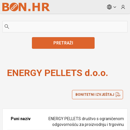
Skip to Main Content
PRETRAŽI
ENERGY PELLETS d.o.o.
ENERGY PELLETS d.o.o.
BONITETNI IZVJEŠTAJ
Puni naziv
ENERGY PELLETS društvo s ograničenom
odgovornošću za proizvodnju i trgovinu