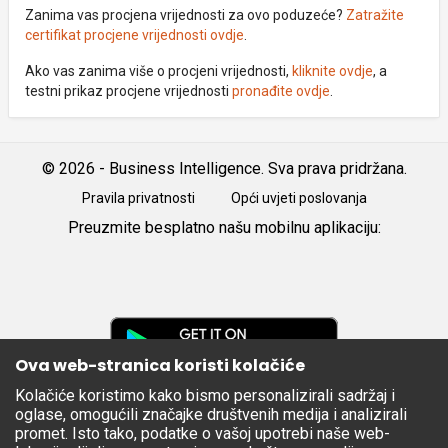
Zanima vas procjena vrijednosti za ovo poduzeće?
Zatražite
certifikat procjene vrijednosti ovdje
.
Ako vas zanima više o procjeni vrijednosti,
kliknite ovdje
, a
testni prikaz procjene vrijednosti
pronađite ovdje
.
© 2026 - Business Intelligence. Sva prava pridržana.
Pravila privatnosti
Opći uvjeti poslovanja
Preuzmite besplatno našu mobilnu aplikaciju:
Android
iOS
Google
Play
Ova web-stranica koristi kolačiće
Kolačiće koristimo kako bismo personalizirali sadržaj i
Apple
oglase, omogućili značajke društvenih medija i analizirali
Store
promet. Isto tako, podatke o vašoj upotrebi naše web-