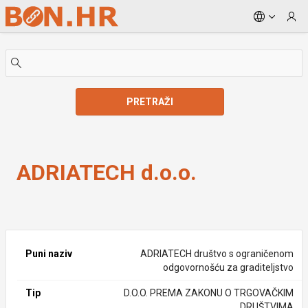
Skip to Main Content
PRETRAŽI
ADRIATECH d.o.o.
ADRIATECH d.o.o.
Puni naziv
ADRIATECH društvo s ograničenom
odgovornošću za graditeljstvo
Tip
D.O.O. PREMA ZAKONU O TRGOVAČKIM
DRUŠTVIMA