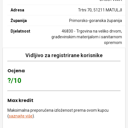
Adresa
Trtni 70, 51211 MATULJI
Županija
Primorsko-goranska županija
Djelatnost
46830 - Trgovina na veliko drvom,
građevinskim materijalom i sanitarnom
opremom
Vidljivo za registrirane korisnike
Ocjena
?/10
Max kredit
Maksimalna preporučena izloženost prema ovom kupcu
(
saznajte više
).