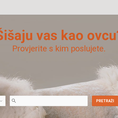
Šišaju vas kao ovcu
Provjerite s kim poslujete.
PRETRAŽI