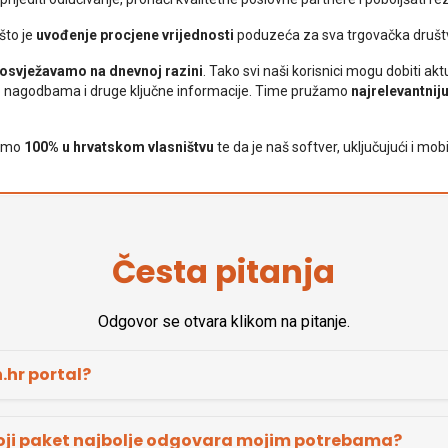
što je
uvođenje procjene vrijednosti
poduzeća za sva trgovačka društva
osvježavamo na dnevnoj razini
. Tako svi naši korisnici mogu dobiti a
 o nagodbama i druge ključne informacije. Time pružamo
najrelevantni
 smo
100% u hrvatskom vlasništvu
te da je naš softver, uključujući i mob
Česta pitanja
Odgovor se otvara klikom na pitanje.
.hr portal?
oji paket najbolje odgovara mojim potrebama?