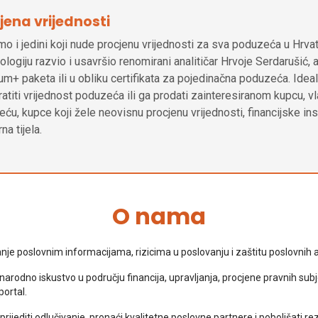
jena vrijednosti
mo i jedini koji nude procjenu vrijednosti za sva poduzeća u Hrvat
logiju razvio i usavršio renomirani analitičar Hrvoje Serdarušić, 
m+ paketa ili u obliku certifikata za pojedinačna poduzeća. Ideal
ratiti vrijednost poduzeća ili ga prodati zainteresiranom kupcu, vl
ću, kupce koji žele neovisnu procjenu vrijednosti, financijske inst
na tijela.
O nama
anje poslovnim informacijama, rizicima u poslovanju i zaštitu poslovnih a
dno iskustvo u području financija, upravljanja, procjene pravnih subjek
portal.
diti odlučivanje, pronaći kvalitetne poslovne partnere i poboljšati rez