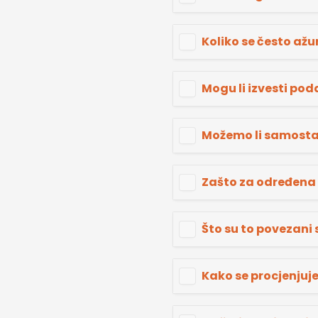
Koliko se često ažu
Mogu li izvesti pod
Možemo li samostal
Zašto za određena
Što su to povezani 
Kako se procjenjuj