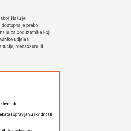
skoj. Našu je
a dostupna je preko
na je za poduzetnike koji
asnike udjela u
itucije, menadžere ili
ktivnosti.
ata i upravljanju likvidnosti
ultate poslovanja.