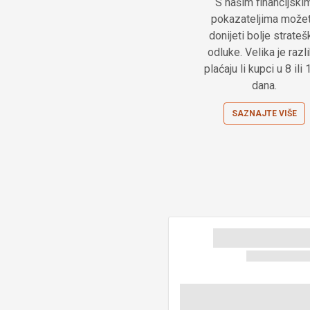
S našim financijski
pokazateljima može
donijeti bolje strateš
odluke. Velika je razl
plaćaju li kupci u 8 ili
dana.
SAZNAJTE VIŠE