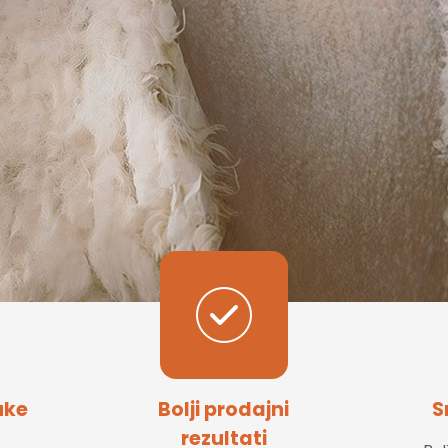
uke
Bolji prodajni
S
rezultati