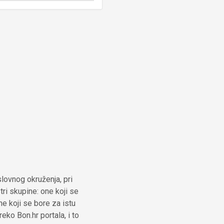
lovnog okruženja, pri
ri skupine: one koji se
ne koji se bore za istu
ko Bon.hr portala, i to