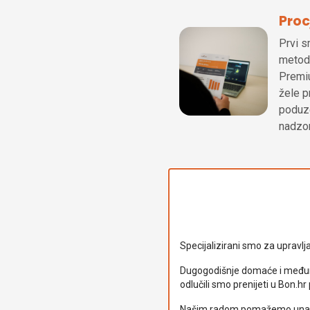
Proc
Prvi s
metodo
Premiu
žele p
poduze
nadzor
Specijalizirani smo za upravlj
Dugogodišnje domaće i međunaro
odlučili smo prenijeti u Bon.hr 
Našim radom pomažemo unaprije