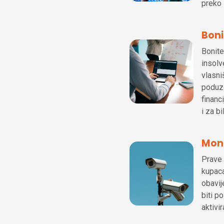
preko 
Boni
Bonite
insolv
vlasni
poduze
financ
i za b
Moni
Prave 
kupaca
obavij
biti p
aktivi