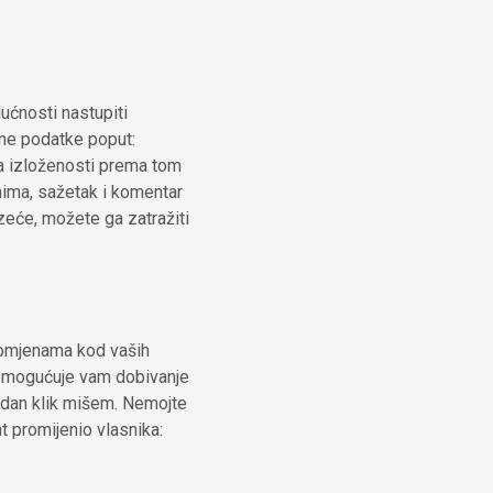
ućnosti nastupiti
učne podatke poput:
a izloženosti prema tom
ima, sažetak i komentar
zeće, možete ga zatražiti
promjenama kod vaših
a omogućuje vam dobivanje
edan klik mišem. Nemojte
nt promijenio vlasnika: