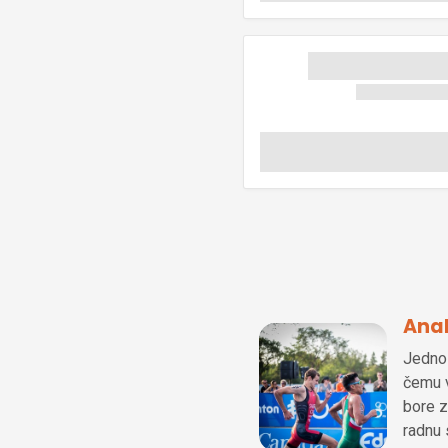
Anal
Jedno 
čemu v
bore z
radnu 