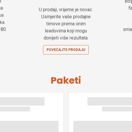
m
Bol
te
f
U prodaji, vrijeme je novac.
ke
Usmjerite vaše prodajne
ika
timove prema onim
 180
sman
leadovima koji mogu
donijeti više rezultata.
POVEĆAJTE PRODAJU
Paketi