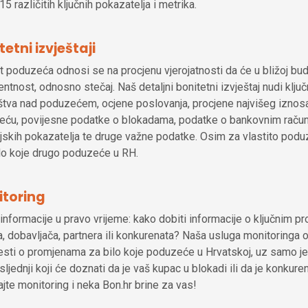
15 različitih ključnih pokazatelja i metrika.
tetni izvještaji
t poduzeća odnosi se na procjenu vjerojatnosti da će u bližoj bud
entnost, odnosno stečaj. Naš detaljni bonitetni izvještaj nudi klj
štva nad poduzećem, ocjene poslovanja, procjene najvišeg iznos
ću, povijesne podatke o blokadama, podatke o bankovnim račun
ijskih pokazatelja te druge važne podatke. Osim za vlastito podu
ilo koje drugo poduzeće u RH.
toring
informacije u pravo vrijeme: kako dobiti informacije o ključnim 
, dobavljača, partnera ili konkurenata? Naša usluga monitoring
esti o promjenama za bilo koje poduzeće u Hrvatskoj, uz samo j
osljednji koji će doznati da je vaš kupac u blokadi ili da je konkure
rajte monitoring i neka Bon.hr brine za vas!