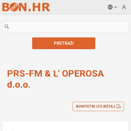
Skip to Main Content
PRETRAŽI
PRS-FM & L' OPEROSA d.o.o.
PRS-FM & L' OPEROSA
d.o.o.
BONITETNI IZVJEŠTAJ