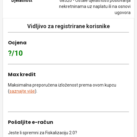
Djelatnost
68320 - Ostale djelatnosti poslovanja
nekretninama uz naplatu ili na osnovi
ugovora
Vidljivo za registrirane korisnike
Ocjena
?/10
Max kredit
Maksimalna preporučena izloženost prema ovom kupcu
(
saznajte više
).
Pošaljite e-račun
Jeste li spremni za Fiskalizaciju 2.0?