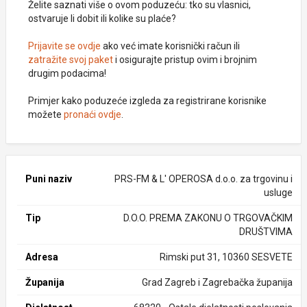
Želite saznati više o ovom poduzeću: tko su vlasnici,
ostvaruje li dobit ili kolike su plaće?
Prijavite se ovdje
ako već imate korisnički račun ili
zatražite svoj paket
i osigurajte pristup ovim i brojnim
drugim podacima!
Primjer kako poduzeće izgleda za registrirane korisnike
možete
pronaći ovdje
.
Puni naziv
PRS-FM & L' OPEROSA d.o.o. za trgovinu i
usluge
Tip
D.O.O. PREMA ZAKONU O TRGOVAČKIM
DRUŠTVIMA
Adresa
Rimski put 31, 10360 SESVETE
Županija
Grad Zagreb i Zagrebačka županija